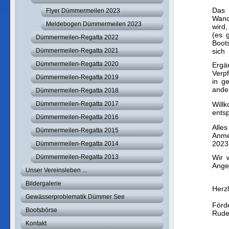
Das 
Flyer Dümmermeilen 2023
Wand
Meldebogen Dümmermeilen 2023
wird
(es 
Dümmermeilen-Regatta 2022
Boot
Dümmermeilen-Regatta 2021
sich 
Dümmermeilen-Regatta 2020
Ergä
Verp
Dümmermeilen-Regatta 2019
in g
ande
Dümmermeilen-Regatta 2018
Dümmermeilen-Regatta 2017
Will
ents
Dümmermeilen-Regatta 2016
Alle
Dümmermeilen-Regatta 2015
Anme
2023
Dümmermeilen-Regatta 2014
Dümmermeilen-Regatta 2013
Wir 
Ange
Unser Vereinsleben ...
Bildergalerie
Herz
Gewässerproblematik Dümmer See
Förd
Bootsbörse
Rude
Kontakt