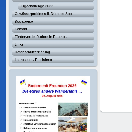
Ergochallenge 2023
Gewässerproblematik Dümmer See
Bootsbörse
Kontakt
Förderverein Rudern in Diepholz
Links
Datenschutzerklärung
Impressum / Disclaimer