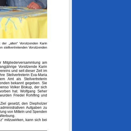
 der „alten“ Vorsitzenden Karin
 stellvertretenden Vorsitzenden
er Mitgliederversammlung am
ngjährige Vorsitzende Karin
reins und seit dieser Zeit im
Ihre Stellvertreterin Eva-Maria
 Amt als Stellvertreterin
tzenden bekannt gegeben. Sie
enso Volker Biskup, der sich
worben hat. Wolfgang Seher
r wurden Friedel Rohlfing und
iel gesetzt, den Diepholzer
 administrativen Aufgaben zu
fung von Mitteln und Spenden
d Werbung.
z“ mitzuwirken, kann sich bei