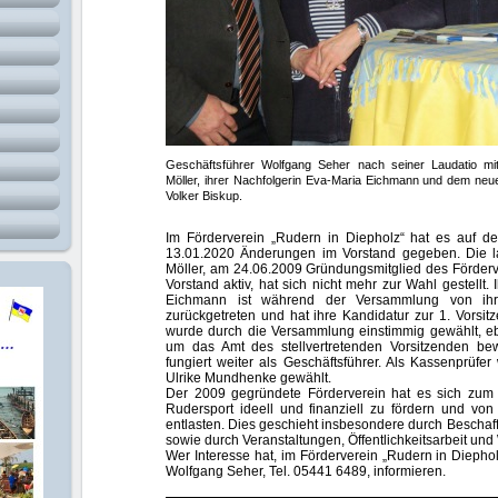
Geschäftsführer Wolfgang Seher nach seiner Laudatio mit
Möller, ihrer Nachfolgerin Eva-Maria Eichmann
und dem neuen
Volker Biskup.
Im Förderverein „Rudern in Diepholz“ hat es auf d
13.01.2020 Änderungen im Vorstand gegeben. Die la
Möller, am 24.06.2009 Gründungsmitglied des Förderve
Vorstand aktiv, hat sich nicht mehr zur Wahl gestellt. 
Eichmann ist während der Versammlung von ihrem
zurückgetreten und hat ihre Kandidatur zur 1. Vorsi
wurde durch die Versammlung einstimmig gewählt, eb
um das Amt des stellvertretenden Vorsitzenden be
fungiert weiter als Geschäftsführer. Als Kassenprüfe
Ulrike Mundhenke gewählt.
Der 2009 gegründete Förderverein hat es sich zum Z
Rudersport ideell und finanziell zu fördern und von
entlasten. Dies geschieht insbesondere durch Beschaf
sowie durch Veranstaltungen, Öffentlichkeitsarbeit un
Wer Interesse hat, im Förderverein „Rudern in Diephol
Wolfgang Seher, Tel. 05441 6489, informieren.