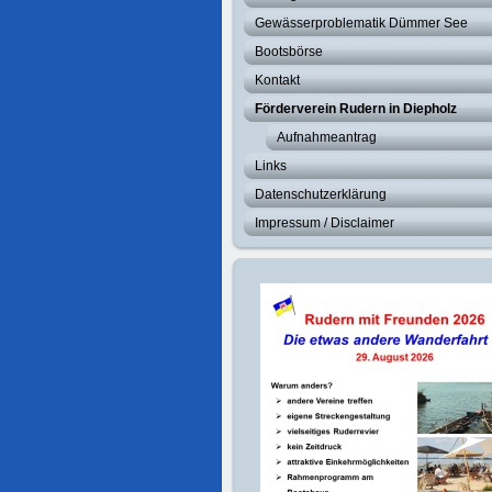
Gewässerproblematik Dümmer See
Bootsbörse
Kontakt
Förderverein Rudern in Diepholz
Aufnahmeantrag
Links
Datenschutzerklärung
Impressum / Disclaimer