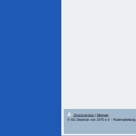
Druckversion
|
Sitemap
© SG Diepholz von 1870 e.V. - Ruderabteilung 